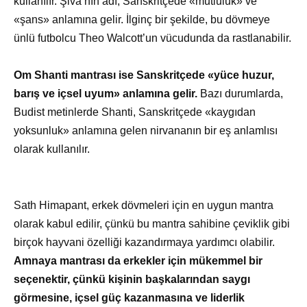
kullanılır. Şiva’nın adı, Sanskritçede «mutluluk» ve
«şans» anlamına gelir. İlginç bir şekilde, bu dövmeye
ünlü futbolcu Theo Walcott’un vücudunda da rastlanabilir.
Om Shanti mantrası ise Sanskritçede «yüce huzur,
barış ve içsel uyum» anlamına gelir.
Bazı durumlarda,
Budist metinlerde Shanti, Sanskritçede «kaygıdan
yoksunluk» anlamına gelen nirvananın bir eş anlamlısı
olarak kullanılır.
Sath Himapant, erkek dövmeleri için en uygun mantra
olarak kabul edilir, çünkü bu mantra sahibine çeviklik gibi
birçok hayvani özelliği kazandırmaya yardımcı olabilir.
Amnaya mantrası da erkekler için mükemmel bir
seçenektir, çünkü kişinin başkalarından saygı
görmesine, içsel güç kazanmasına ve liderlik