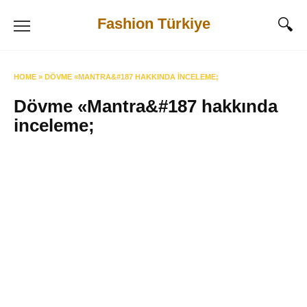
Skip
Fashion Türkiye
to
content
HOME
»
DÖVME «MANTRA&#187 HAKKINDA INCELEME;
Dövme «Mantra&#187 hakkında
inceleme;