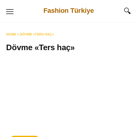
Skip
Fashion Türkiye
to
content
HOME
»
DÖVME «TERS HAÇ»
Dövme «Ters haç»