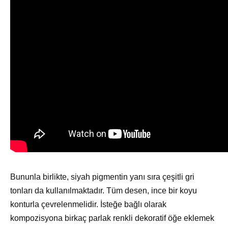
Bununla birlikte, siyah pigmentin yanı sıra çeşitli gri
tonları da kullanılmaktadır. Tüm desen, ince bir koyu
konturla çevrelenmelidir. İsteğe bağlı olarak
kompozisyona birkaç parlak renkli dekoratif öğe eklemek