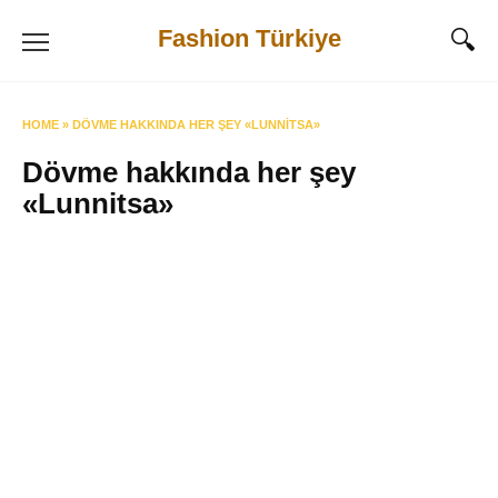
Skip
Fashion Türkiye
to
content
HOME
»
DÖVME HAKKINDA HER ŞEY «LUNNITSA»
Dövme hakkında her şey
«Lunnitsa»