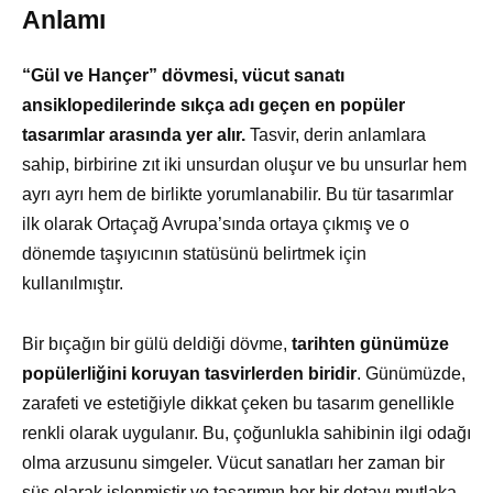
Anlamı
“Gül ve Hançer” dövmesi, vücut sanatı
ansiklopedilerinde sıkça adı geçen en popüler
tasarımlar arasında yer alır.
Tasvir, derin anlamlara
sahip, birbirine zıt iki unsurdan oluşur ve bu unsurlar hem
ayrı ayrı hem de birlikte yorumlanabilir. Bu tür tasarımlar
ilk olarak Ortaçağ Avrupa’sında ortaya çıkmış ve o
dönemde taşıyıcının statüsünü belirtmek için
kullanılmıştır.
Bir bıçağın bir gülü deldiği dövme,
tarihten günümüze
popülerliğini koruyan tasvirlerden biridir
. Günümüzde,
zarafeti ve estetiğiyle dikkat çeken bu tasarım genellikle
renkli olarak uygulanır. Bu, çoğunlukla sahibinin ilgi odağı
olma arzusunu simgeler. Vücut sanatları her zaman bir
süs olarak işlenmiştir ve tasarımın her bir detayı mutlaka