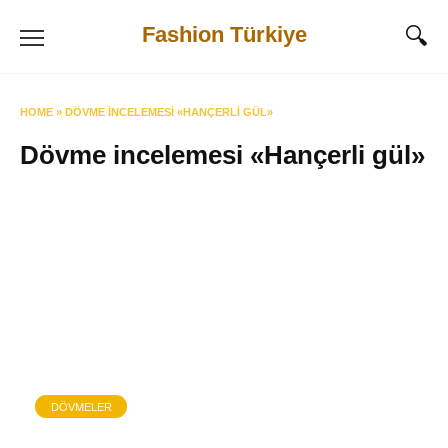
Skip
Fashion Türkiye
to
content
HOME
»
DÖVME INCELEMESI «HANÇERLI GÜL»
Dövme incelemesi «Hançerli gül»
DÖVMELER