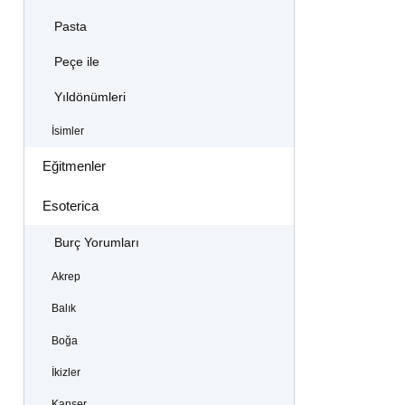
Pasta
Peçe ile
Yıldönümleri
İsimler
Eğitmenler
Esoterica
Burç Yorumları
Akrep
Balık
Boğa
İkizler
Kanser