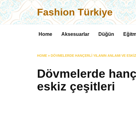
Skip
Fashion Türkiye
to
content
Home
Aksesuarlar
Düğün
Eğitm
HOME
»
DÖVMELERDE HANÇERLI YILANIN ANLAMI VE ESKIZ
Dövmelerde hançe
eskiz çeşitleri