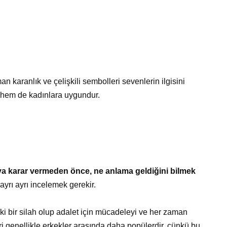
an karanlık ve çelişkili sembolleri sevenlerin ilgisini
e hem de kadınlara uygundur.
maya karar vermeden önce, ne anlama geldiğini bilmek
ayrı ayrı incelemek gerekir.
ki bir silah olup adalet için mücadeleyi ve her zaman
ri genellikle erkekler arasında daha popülerdir, çünkü bu