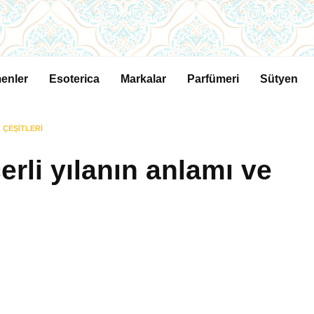
enler
Esoterica
Markalar
Parfümeri
Sütyen
 ÇEŞITLERI
rli yılanın anlamı ve