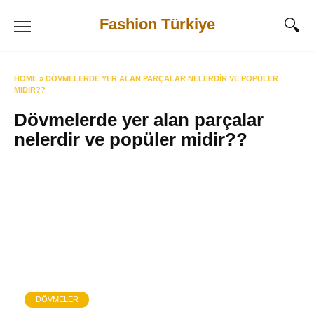
Skip
Fashion Türkiye
to
content
HOME
»
DÖVMELERDE YER ALAN PARÇALAR NELERDIR VE POPÜLER
MIDIR??
Dövmelerde yer alan parçalar
nelerdir ve popüler midir??
DÖVMELER