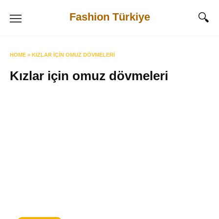
Skip
Fashion Türkiye
to
content
HOME
»
KIZLAR IÇIN OMUZ DÖVMELERI
Kızlar için omuz dövmeleri