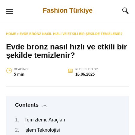
Skip
Fashion Türkiye
to
content
HOME
»
EVDE BRONZ NASIL HIZLI VE ETKILI BIR ŞEKILDE TEMIZLENIR?
Evde bronz nasıl hızlı ve etkili bir
şekilde temizlenir?
READING
PUBLISHED BY
5 min
16.06.2025
Contents
Temizleme Araçları
İşlem Teknolojisi