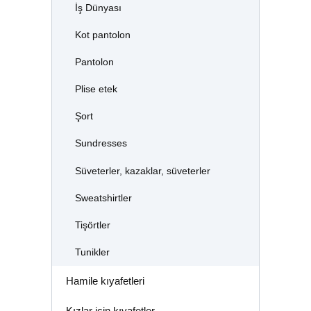
İş Dünyası
Kot pantolon
Pantolon
Plise etek
Şort
Sundresses
Süveterler, kazaklar, süveterler
Sweatshirtler
Tişörtler
Tunikler
Hamile kıyafetleri
Kızlar için kıyafetler