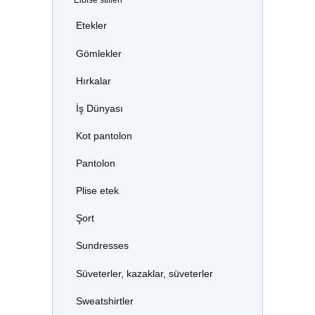
Elbise stilleri
Etekler
Gömlekler
Hırkalar
İş Dünyası
Kot pantolon
Pantolon
Plise etek
Şort
Sundresses
Süveterler, kazaklar, süveterler
Sweatshirtler