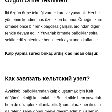
Özgün Örme Teknikleri
İki özgün örme tekniği vardır: kare ve yuvarlak. Her bir
yöntemin kendine has özellikleri bulunur. Örneğin, kare
örmede önce bir renk bağcıkla çalışılır, ardından diğer
renkle devam edilir. Yuvarlak örmede bağcıklar spiral
şekilde düzenlenir ve her iki renk aynı anda kullanılır.
Kalp yapma süreci birkaç ardışık adımdan oluşur.
Как завязать кельтский узел?
Ayakkabı bağcıklarından kalp oluşturmak için Kelt
düğümü tekniği kullanılabilir. Bu teknikle hem yuvarlak
hem de düz ipler kullanılabilir. Şnuru alarak her iki ucu
daireler çizerek döndürmeye devam edin; bu işlem ip