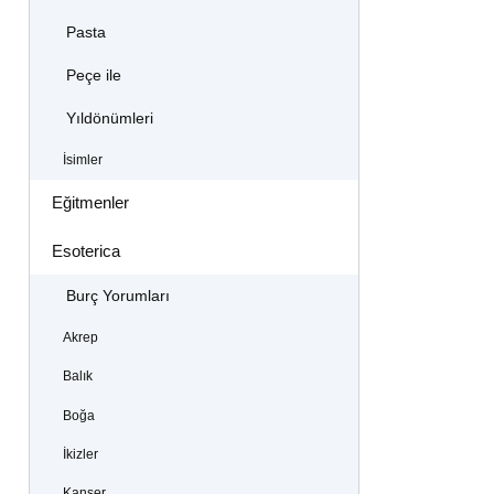
Pasta
Peçe ile
Yıldönümleri
İsimler
Eğitmenler
Esoterica
Burç Yorumları
Akrep
Balık
Boğa
İkizler
Kanser