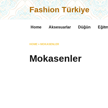
Skip
Fashion Türkiye
to
content
Home
Aksesuarlar
Düğün
Eğitm
HOME
»
MOKASENLER
Mokasenler