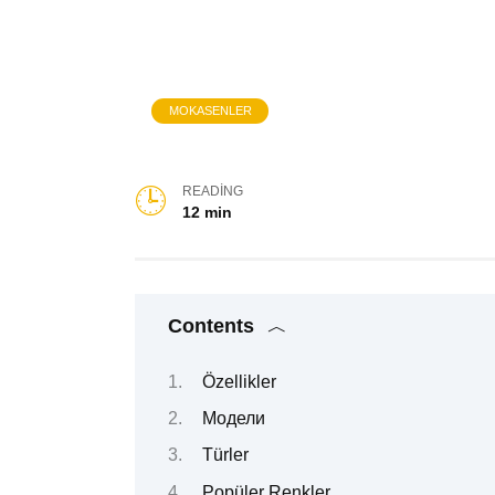
MOKASENLER
READING
12 min
Contents
Özellikler
Модели
Türler
Popüler Renkler