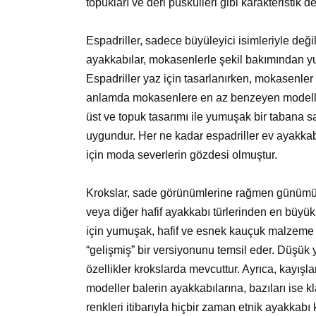
topukları ve deri püskülleri gibi karakteristik det
Espadriller, sadece büyüleyici isimleriyle deği
ayakkabılar, mokasenlerle şekil bakımından yu
Espadriller yaz için tasarlanırken, mokasenler m
anlamda mokasenlere en az benzeyen modeller
üst ve topuk tasarımı ile yumuşak bir tabana 
uygundur. Her ne kadar espadriller ev ayakkab
için moda severlerin gözdesi olmuştur.
Krokslar, sade görünümlerine rağmen günümüz
veya diğer hafif ayakkabı türlerinden en büyük 
için yumuşak, hafif ve esnek kauçuk malzeme t
“gelişmiş” bir versiyonunu temsil eder. Düşük y
özellikler krokslarda mevcuttur. Ayrıca, kayışla
modeller balerin ayakkabılarına, bazıları ise 
renkleri itibarıyla hiçbir zaman etnik ayakkabı 