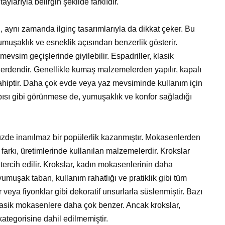
aylarıyla belirgin şekilde farklıdır.
l, aynı zamanda ilginç tasarımlarıyla da dikkat çeker. Bu
muşaklık ve esneklik açısından benzerlik gösterir.
evsim geçişlerinde giyilebilir. Espadriller, klasik
dendir. Genellikle kumaş malzemelerden yapılır, kapalı
sahiptir. Daha çok evde veya yaz mevsiminde kullanım için
ısı gibi görünmese de, yumuşaklık ve konfor sağladığı
de inanılmaz bir popülerlik kazanmıştır. Mokasenlerden
farkı, üretimlerinde kullanılan malzemelerdir. Krokslar
ercih edilir. Krokslar, kadın mokasenlerinin daha
umuşak taban, kullanım rahatlığı ve pratiklik gibi tüm
r veya fiyonklar gibi dekoratif unsurlarla süslenmiştir. Bazı
klasik mokasenlere daha çok benzer. Ancak krokslar,
kategorisine dahil edilmemiştir.