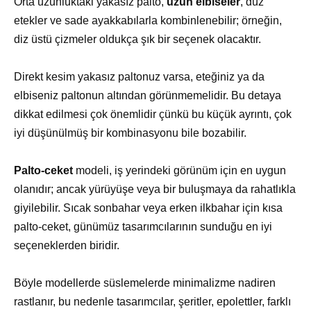
Orta uzunluktaki yakasız palto,
uzun elbiseler
, düz
etekler ve sade ayakkabılarla kombinlenebilir; örneğin,
diz üstü çizmeler oldukça şık bir seçenek olacaktır.
Direkt kesim yakasız paltonuz varsa, eteğiniz ya da
elbiseniz paltonun altından görünmemelidir. Bu detaya
dikkat edilmesi çok önemlidir çünkü bu küçük ayrıntı, çok
iyi düşünülmüş bir kombinasyonu bile bozabilir.
Palto-ceket
modeli, iş yerindeki görünüm için en uygun
olanıdır; ancak yürüyüşe veya bir buluşmaya da rahatlıkla
giyilebilir. Sıcak sonbahar veya erken ilkbahar için kısa
palto-ceket, günümüz tasarımcılarının sunduğu en iyi
seçeneklerden biridir.
Böyle modellerde süslemelerde minimalizme nadiren
rastlanır, bu nedenle tasarımcılar, şeritler, epolettler, farklı