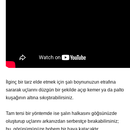
İlginç bir tarz elde etmek için şalı boynunuzun etrafına
sararak uçlarını düzgün bir şekilde açıp kemer ya da palto
kuşağının altına sıkıştırabilirsiniz.
Tam tersi bir yöntemde ise şalın halkasını göğsünüzde
oluşturup uçlarını arkanızdan serbestçe bırakabilirsiniz;
bu, görünümünüze bohem bir hava katacaktır.