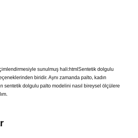
çimlendirmesiyle sunulmuş hali:htmlSentetik dolgulu
seçeneklerinden biridir. Aynı zamanda palto, kadın
n sentetik dolgulu palto modelini nasıl bireysel ölçülere
lım.
r