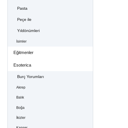
Pasta
Peçe ile
Yıldönümleri
İsimler
Eğitmenler
Esoterica
Burç Yorumları
Akrep
Balık
Boğa
İkizler
Kanser