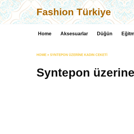
Skip
Fashion Türkiye
to
content
Home
Aksesuarlar
Düğün
Eğitm
HOME
»
SYNTEPON ÜZERINE KADIN CEKETI
Syntepon üzerine