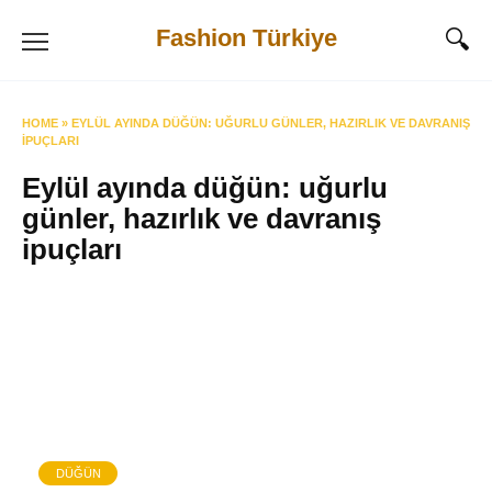
Skip
Fashion Türkiye
to
content
HOME
»
EYLÜL AYINDA DÜĞÜN: UĞURLU GÜNLER, HAZIRLIK VE DAVRANIŞ
IPUÇLARI
Eylül ayında düğün: uğurlu
günler, hazırlık ve davranış
ipuçları
DÜĞÜN