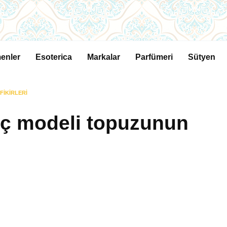
enler
Esoterica
Markalar
Parfümeri
Sütyen
FIKIRLERI
aç modeli topuzunun