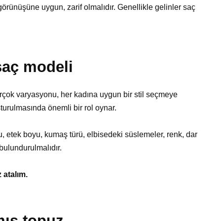
görünüşüne uygun, zarif olmalıdır. Genellikle gelinler saç
saç modeli
rçok varyasyonu, her kadına uygun bir stil seçmeye
şturulmasında önemli bir rol oynar.
u, etek boyu, kumaş türü, elbisedeki süslemeler, renk, dar
bulundurulmalıdır.
 atalım.
mış topuz