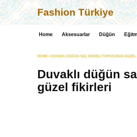
Skip
Fashion Türkiye
to
content
Home
Aksesuarlar
Düğün
Eğitm
HOME
»
DUVAKLI DÜĞÜN SAÇ MODELI TOPUZUNUN GÜZEL 
Duvaklı düğün s
güzel fikirleri