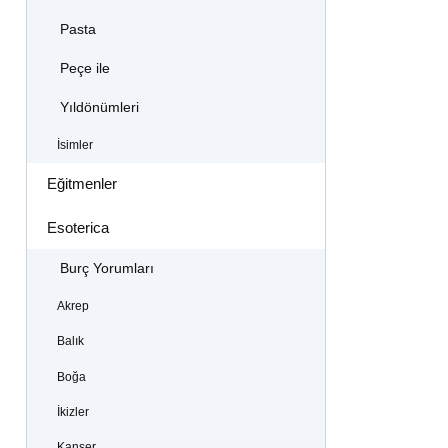
Pasta
Peçe ile
Yıldönümleri
İsimler
Eğitmenler
Esoterica
Burç Yorumları
Akrep
Balık
Boğa
İkizler
Kanser