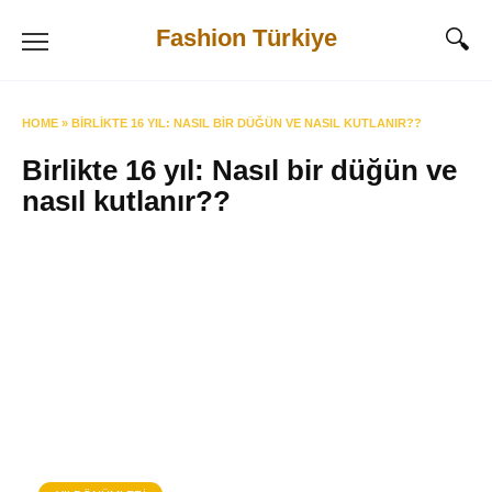
Skip
Fashion Türkiye
to
content
HOME
»
BIRLIKTE 16 YIL: NASIL BIR DÜĞÜN VE NASIL KUTLANIR??
Birlikte 16 yıl: Nasıl bir düğün ve
nasıl kutlanır??