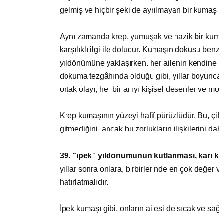
gelmiş ve hiçbir şekilde ayrılmayan bir kumaş gi
Aynı zamanda krep, yumuşak ve nazik bir kumaştır
karşılıklı ilgi ile doludur. Kumaşın dokusu be
yıldönümüne yaklaşırken, her ailenin kendine ait
dokuma tezgâhında olduğu gibi, yıllar boyunca a
ortak olayı, her bir anıyı kişisel desenler ve mo
Krep kumaşının yüzeyi hafif pürüzlüdür. Bu, ç
gitmediğini, ancak bu zorlukların ilişkilerini d
39. “ipek” yıldönümünün kutlanması, karı 
yıllar sonra onlara, birbirlerinde en çok değer v
hatırlatmalıdır.
İpek kumaşı gibi, onların ailesi de sıcak ve sa