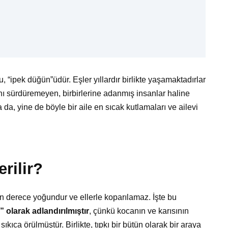
u, “ipek düğün”üdür. Eşler yıllardır birlikte yaşamaktadırlar
ını sürdüremeyen, birbirlerine adanmış insanlar haline
a da, yine de böyle bir aile en sıcak kutlamaları ve ailevi
rilir?
 derece yoğundur ve ellerle koparılamaz. İşte bu
 olarak adlandırılmıştır
, çünkü kocanın ve karısının
 sıkıca örülmüştür. Birlikte, tıpkı bir bütün olarak bir araya