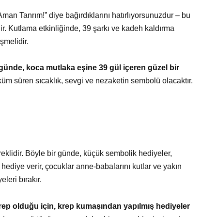
“Aman Tanrım!” diye bağırdıklarını hatırlıyorsunuzdur – bu
lir. Kutlama etkinliğinde, 39 şarkı ve kadeh kaldırma
şmelidir.
günde, koca mutlaka eşine 39 gül içeren güzel bir
üküm süren sıcaklık, sevgi ve nezaketin sembolü olacaktır.
eklidir. Böyle bir günde, küçük sembolik hediyeler,
 hediye verir, çocuklar anne-babalarını kutlar ve yakın
leri bırakır.
rep olduğu için, krep kumaşından yapılmış hediyeler