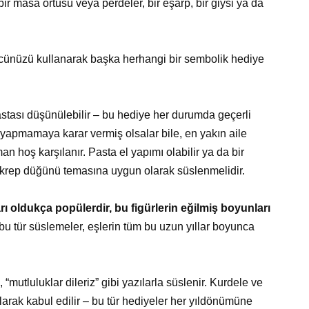
r masa örtüsü veya perdeler, bir eşarp, bir giysi ya da
ücünüzü kullanarak başka herhangi bir sembolik hediye
stası düşünülebilir – bu hediye her durumda geçerli
 yapmamaya karar vermiş olsalar bile, en yakın aile
n hoş karşılanır. Pasta el yapımı olabilir ya da bir
le krep düğünü temasına uygun olarak süslenmelidir.
ı oldukça popülerdir, bu figürlerin eğilmiş boyunları
bu tür süslemeler, eşlerin tüm bu uzun yıllar boyunca
, “mutluluklar dileriz” gibi yazılarla süslenir. Kurdele ve
olarak kabul edilir – bu tür hediyeler her yıldönümüne