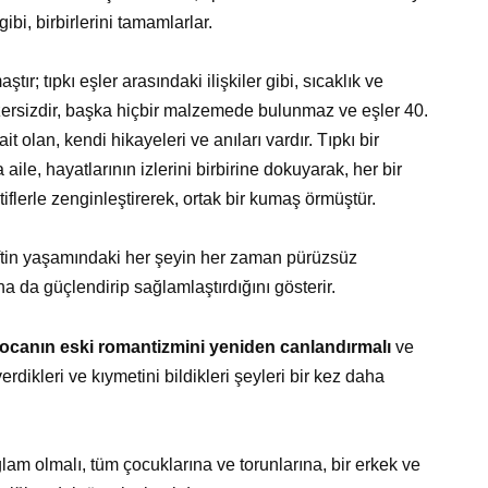
bi, birbirlerini tamamlarlar.
; tıpkı eşler arasındaki ilişkiler gibi, sıcaklık ve
nzersizdir, başka hiçbir malzemede bulunmaz ve eşler 40.
 olan, kendi hikayeleri ve anıları vardır. Tıpkı bir
ile, hayatlarının izlerini birbirine dokuyarak, her bir
tiflerle zenginleştirerek, ortak bir kumaş örmüştür.
iftin yaşamındaki her şeyin her zaman pürüzsüz
aha da güçlendirip sağlamlaştırdığını gösterir.
kocanın eski romantizmini yeniden canlandırmalı
ve
erdikleri ve kıymetini bildikleri şeyleri bir kez daha
ğlam olmalı, tüm çocuklarına ve torunlarına, bir erkek ve