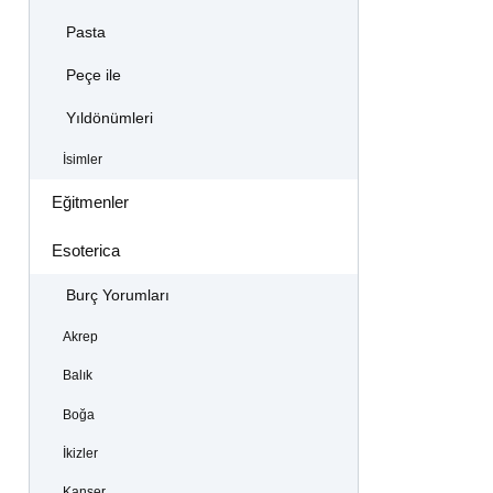
Pasta
Peçe ile
Yıldönümleri
İsimler
Eğitmenler
Esoterica
Burç Yorumları
Akrep
Balık
Boğa
İkizler
Kanser