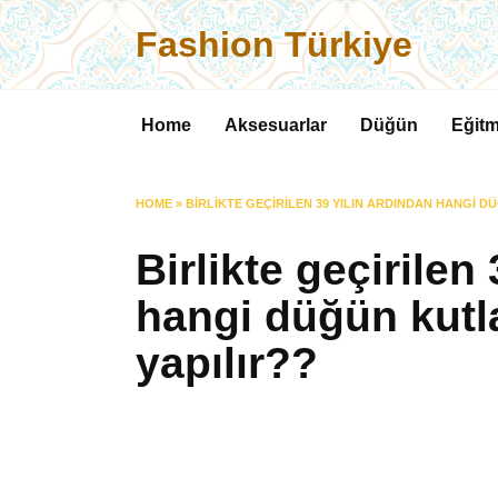
Skip
Fashion Türkiye
to
content
Home
Aksesuarlar
Düğün
Eğitm
HOME
»
BIRLIKTE GEÇIRILEN 39 YILIN ARDINDAN HANGI D
Birlikte geçirilen
hangi düğün kutla
yapılır??