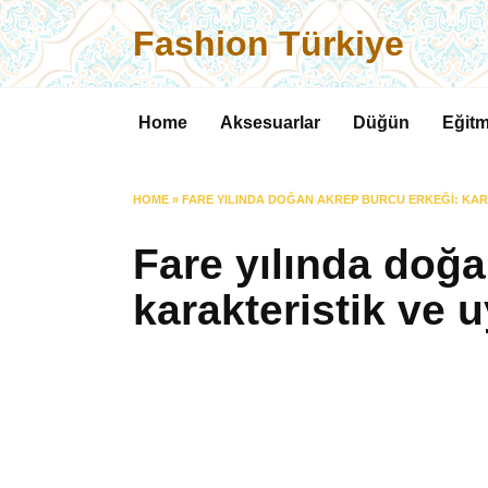
Skip
Fashion Türkiye
to
content
Home
Aksesuarlar
Düğün
Eğitm
HOME
»
FARE YILINDA DOĞAN AKREP BURCU ERKEĞI: KA
Fare yılında doğ
karakteristik ve 