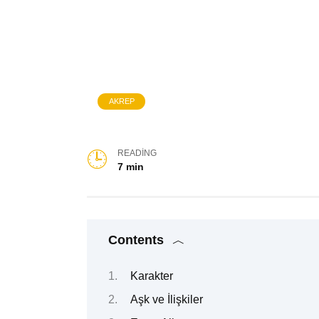
AKREP
READING
7 min
Contents
Karakter
Aşk ve İlişkiler