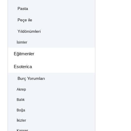
Pasta
Peçe ile
Yıldönümleri
İsimler
Eğitmenler
Esoterica
Burç Yorumları
Akrep
Balık
Boğa
İkizler
Kanser