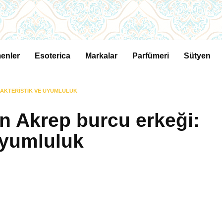
enler
Esoterica
Markalar
Parfümeri
Sütyen
RAKTERISTIK VE UYUMLULUK
an Akrep burcu erkeği:
uyumluluk