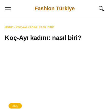
Skip
Fashion Türkiye
to
content
HOME
»
KOÇ-AYI KADINI: NASIL BIRI?
Koç-Ayı kadını: nasıl biri?
KOÇ