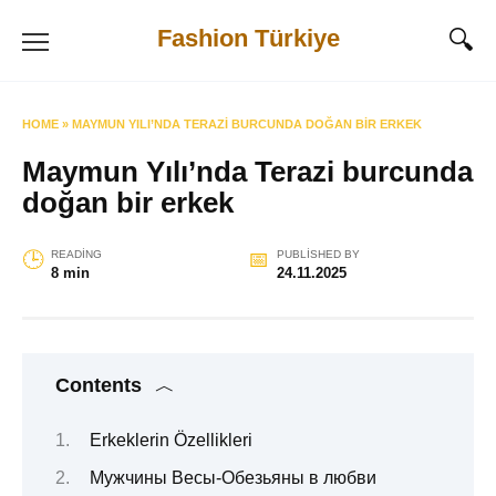
Skip
Fashion Türkiye
to
content
HOME
»
MAYMUN YILI’NDA TERAZI BURCUNDA DOĞAN BIR ERKEK
Maymun Yılı’nda Terazi burcunda
doğan bir erkek
READING
PUBLISHED BY
8 min
24.11.2025
Contents
Erkeklerin Özellikleri
Мужчины Весы-Обезьяны в любви