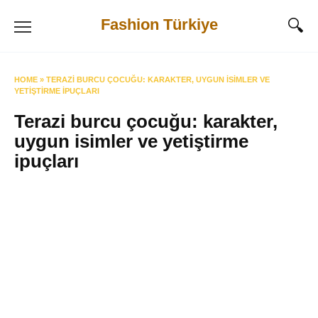
Skip
Fashion Türkiye
to
content
HOME
»
TERAZI BURCU ÇOCUĞU: KARAKTER, UYGUN ISIMLER VE
YETIŞTIRME IPUÇLARI
Terazi burcu çocuğu: karakter,
uygun isimler ve yetiştirme
ipuçları