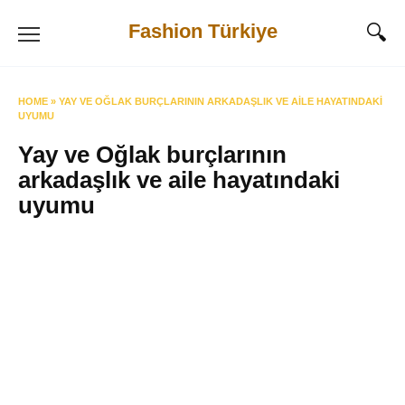
Skip
Fashion Türkiye
to
content
HOME
»
YAY VE OĞLAK BURÇLARININ ARKADAŞLIK VE AILE HAYATINDAKI
UYUMU
Yay ve Oğlak burçlarının
arkadaşlık ve aile hayatındaki
uyumu