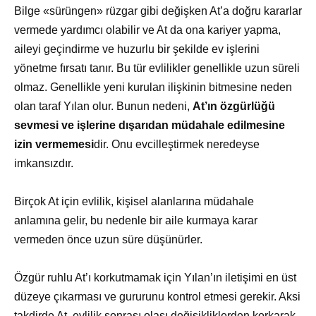
Bilge «sürüngen» rüzgar gibi değişken At’a doğru kararlar
vermede yardımcı olabilir ve At da ona kariyer yapma,
aileyi geçindirme ve huzurlu bir şekilde ev işlerini
yönetme fırsatı tanır. Bu tür evlilikler genellikle uzun süreli
olmaz. Genellikle yeni kurulan ilişkinin bitmesine neden
olan taraf Yılan olur. Bunun nedeni,
At’ın özgürlüğü
sevmesi ve işlerine dışarıdan müdahale edilmesine
izin vermemesi
dir. Onu evcilleştirmek neredeyse
imkansızdır.
Birçok At için evlilik, kişisel alanlarına müdahale
anlamına gelir, bu nedenle bir aile kurmaya karar
vermeden önce uzun süre düşünürler.
Özgür ruhlu At’ı korkutmamak için Yılan’ın iletişimi en üst
düzeye çıkarması ve gururunu kontrol etmesi gerekir. Aksi
takdirde At, evlilik sonrası olası değişikliklerden korkarak