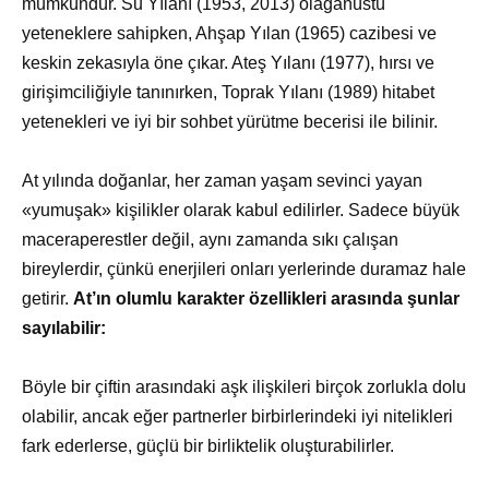
mümkündür. Su Yılanı (1953, 2013) olağanüstü
yeteneklere sahipken, Ahşap Yılan (1965) cazibesi ve
keskin zekasıyla öne çıkar. Ateş Yılanı (1977), hırsı ve
girişimciliğiyle tanınırken, Toprak Yılanı (1989) hitabet
yetenekleri ve iyi bir sohbet yürütme becerisi ile bilinir.
At yılında doğanlar, her zaman yaşam sevinci yayan
«yumuşak» kişilikler olarak kabul edilirler. Sadece büyük
maceraperestler değil, aynı zamanda sıkı çalışan
bireylerdir, çünkü enerjileri onları yerlerinde duramaz hale
getirir.
At’ın olumlu karakter özellikleri arasında şunlar
sayılabilir:
Böyle bir çiftin arasındaki aşk ilişkileri birçok zorlukla dolu
olabilir, ancak eğer partnerler birbirlerindeki iyi nitelikleri
fark ederlerse, güçlü bir birliktelik oluşturabilirler.