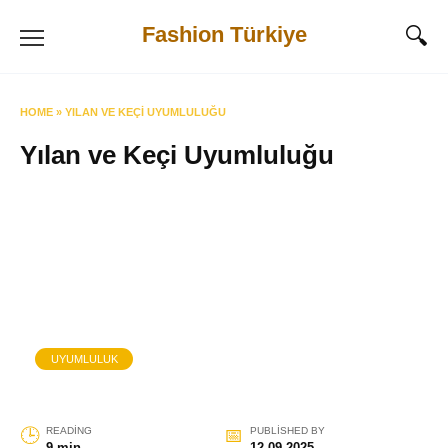
Skip
Fashion Türkiye
to
content
HOME
»
YILAN VE KEÇI UYUMLULUĞU
Yılan ve Keçi Uyumluluğu
UYUMLULUK
READING
PUBLISHED BY
9 min
12.09.2025