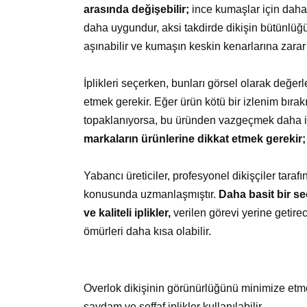
arasında değişebilir;
ince kumaşlar için daha 
daha uygundur, aksi takdirde dikişin bütünlüğü
aşınabilir ve kumaşın keskin kenarlarına zarar 
İplikleri seçerken, bunları görsel olarak değerle
etmek gerekir. Eğer ürün kötü bir izlenim bıra
topaklanıyorsa, bu üründen vazgeçmek daha iyi
markaların ürünlerine dikkat etmek gerekir;
Yabancı üreticiler, profesyonel dikişçiler tarafı
konusunda uzmanlaşmıştır.
Daha basit bir se
ve kaliteli iplikler,
verilen görevi yerine getire
ömürleri daha kısa olabilir.
Overlok dikişinin görünürlüğünü minimize etme
saydam ve şeffaf iplikler kullanılabilir.