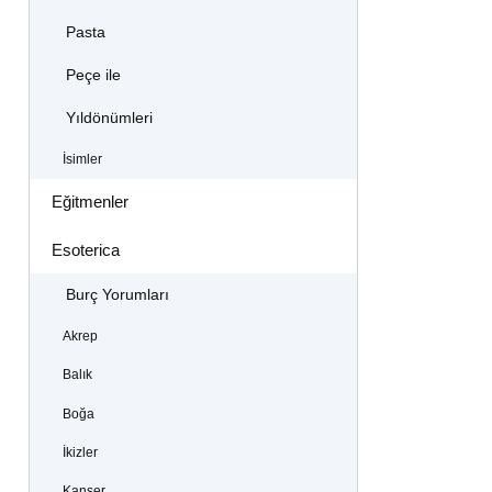
Pasta
Peçe ile
Yıldönümleri
İsimler
Eğitmenler
Esoterica
Burç Yorumları
Akrep
Balık
Boğa
İkizler
Kanser