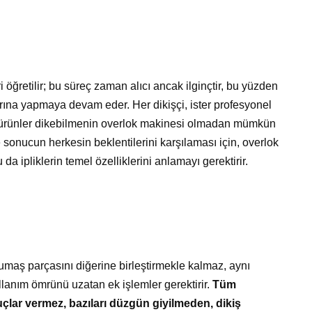
öğretilir; bu süreç zaman alıcı ancak ilginçtir, bu yüzden
arına yapmaya devam eder. Her dikişçi, ister profesyonel
li ürünler dikebilmenin overlok makinesi olmadan mümkün
 sonucun herkesin beklentilerini karşılaması için, overlok
da ipliklerin temel özelliklerini anlamayı gerektirir.
umaş parçasını diğerine birleştirmekle kalmaz, aynı
anım ömrünü uzatan ek işlemler gerektirir.
Tüm
çlar vermez, bazıları düzgün giyilmeden, dikiş