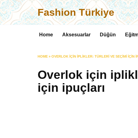
Skip
Fashion Türkiye
to
content
Home
Aksesuarlar
Düğün
Eğitm
HOME
»
OVERLOK IÇIN IPLIKLER: TÜRLERI VE SEÇIMI IÇIN 
Overlok için iplik
için ipuçları