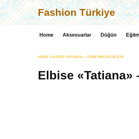
Skip
Fashion Türkiye
to
content
Home
Aksesuarlar
Düğün
Eğitm
HOME
»
ELBISE «TATIANA» – ZARIF BIR FIGÜR IÇIN
Elbise «Tatiana» – 