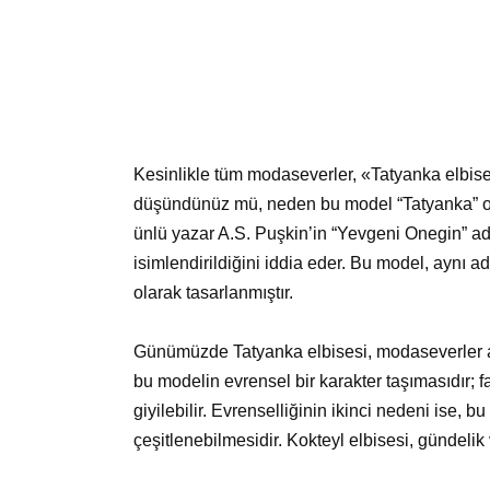
Kesinlikle tüm modaseverler, «Tatyanka elbise
düşündünüz mü, neden bu model “Tatyanka” ola
ünlü yazar A.S. Puşkin’in “Yevgeni Onegin” a
isimlendirildiğini iddia eder. Bu model, aynı a
olarak tasarlanmıştır.
Günümüzde Tatyanka elbisesi, modaseverler ar
bu modelin evrensel bir karakter taşımasıdır; fa
giyilebilir. Evrenselliğinin ikinci nedeni ise, 
çeşitlenebilmesidir. Kokteyl elbisesi, gündelik v