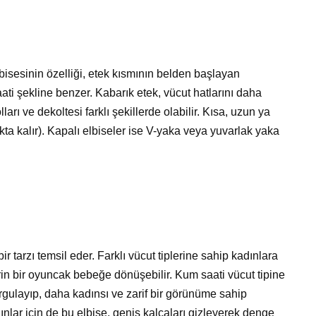
elbisesinin özelliği, etek kısmının belden başlayan
ati şekline benzer. Kabarık etek, vücut hatlarını daha
lları ve dekoltesi farklı şekillerde olabilir. Kısa, uzun ya
kta kalır). Kapalı elbiseler ise V-yaka veya yuvarlak yaka
bir tarzı temsil eder. Farklı vücut tiplerine sahip kadınlara
arin bir oyuncak bebeğe dönüşebilir. Kum saati vücut tipine
rgulayıp, daha kadınsı ve zarif bir görünüme sahip
dınlar için de bu elbise, geniş kalçaları gizleyerek denge