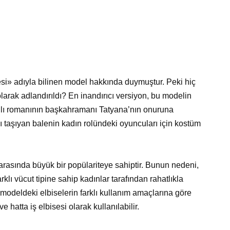
si» adıyla bilinen model hakkında duymuştur. Peki hiç
rak adlandırıldı? En inandırıcı versiyon, bu modelin
dlı romanının başkahramanı Tatyana’nın onuruna
dı taşıyan balenin kadın rolündeki oyuncuları için kostüm
asında büyük bir popülariteye sahiptir. Bunun nedeni,
rklı vücut tipine sahip kadınlar tarafından rahatlıkla
bu modeldeki elbiselerin farklı kullanım amaçlarına göre
e hatta iş elbisesi olarak kullanılabilir.