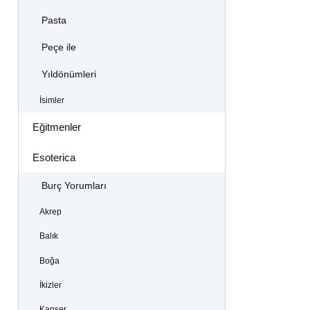
Pasta
Peçe ile
Yıldönümleri
İsimler
Eğitmenler
Esoterica
Burç Yorumları
Akrep
Balık
Boğa
İkizler
Kanser