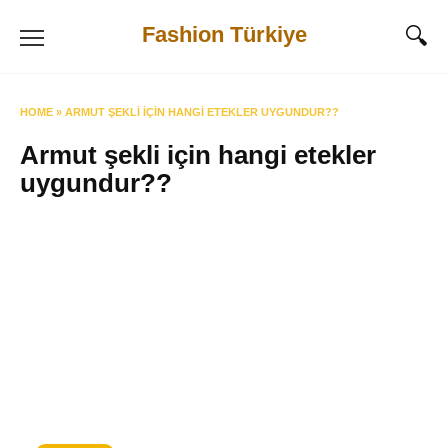
Skip
Fashion Türkiye
to
content
HOME
»
ARMUT ŞEKLI IÇIN HANGI ETEKLER UYGUNDUR??
Armut şekli için hangi etekler
uygundur??