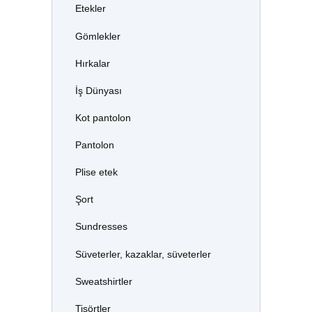
Etekler
Gömlekler
Hırkalar
İş Dünyası
Kot pantolon
Pantolon
Plise etek
Şort
Sundresses
Süveterler, kazaklar, süveterler
Sweatshirtler
Tişörtler