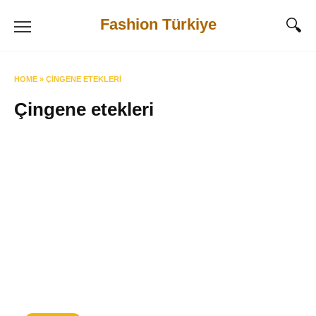
Skip
Fashion Türkiye
to
content
HOME
»
ÇINGENE ETEKLERI
Çingene etekleri