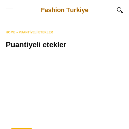
Skip
Fashion Türkiye
to
content
HOME
»
PUANTIYELI ETEKLER
Puantiyeli etekler