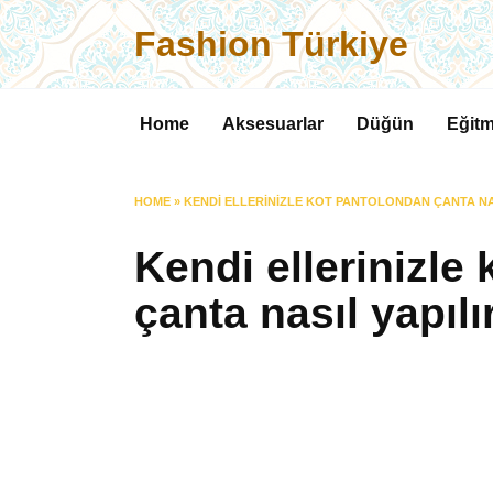
Skip
Fashion Türkiye
to
content
Home
Aksesuarlar
Düğün
Eğitm
HOME
»
KENDI ELLERINIZLE KOT PANTOLONDAN ÇANTA NA
Kendi ellerinizle
çanta nasıl yapılı