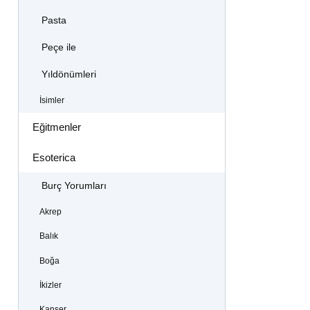
Pasta
Peçe ile
Yıldönümleri
İsimler
Eğitmenler
Esoterica
Burç Yorumları
Akrep
Balık
Boğa
İkizler
Kanser