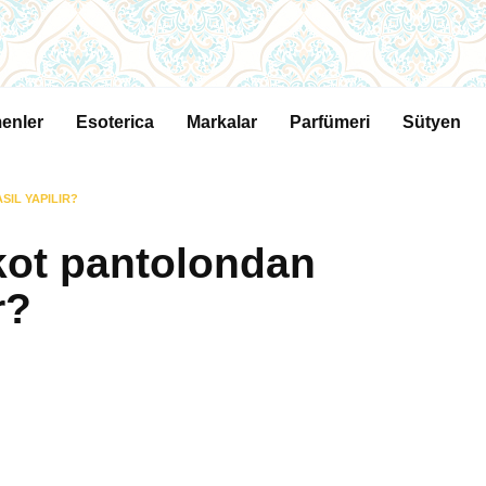
enler
Esoterica
Markalar
Parfümeri
Sütyen
SIL YAPILIR?
 kot pantolondan
r?