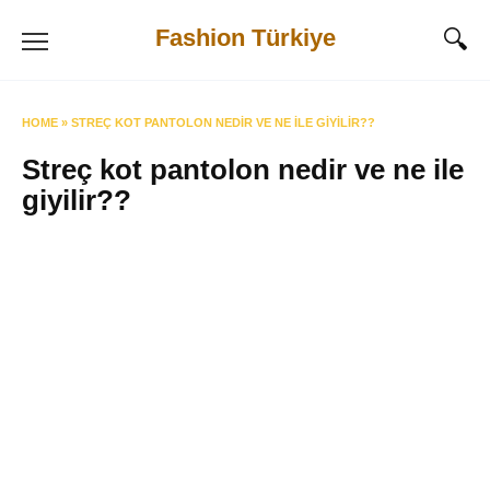
Skip
Fashion Türkiye
to
content
HOME
»
STREÇ KOT PANTOLON NEDIR VE NE ILE GIYILIR??
Streç kot pantolon nedir ve ne ile
giyilir??