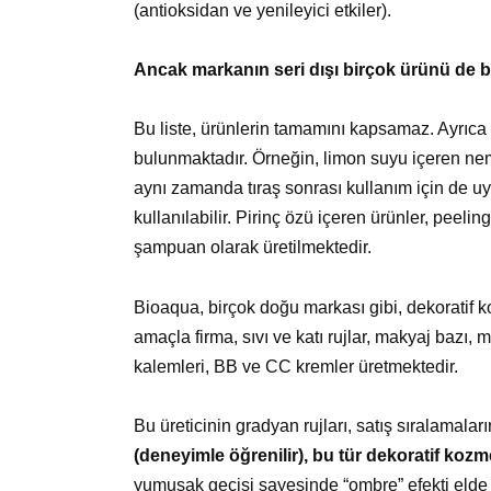
(antioksidan ve yenileyici etkiler).
Ancak markanın seri dışı birçok ürünü de 
Bu liste, ürünlerin tamamını kapsamaz. Ayrıca 
bulunmaktadır. Örneğin, limon suyu içeren nemlendi
aynı zamanda tıraş sonrası kullanım için de u
kullanılabilir. Pirinç özü içeren ürünler, peeli
şampuan olarak üretilmektedir.
Bioaqua, birçok doğu markası gibi, dekoratif k
amaçla firma, sıvı ve katı rujlar, makyaj bazı, 
kalemleri, BB ve CC kremler üretmektedir.
Bu üreticinin gradyan rujları, satış sıralamalar
(deneyimle öğrenilir), bu tür dekoratif kozm
yumuşak geçişi sayesinde “ombre” efekti elde e