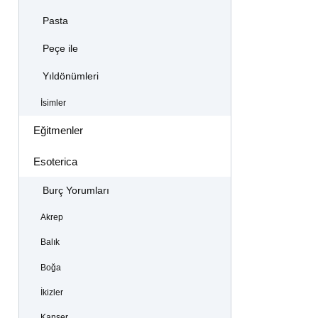
Pasta
Peçe ile
Yıldönümleri
İsimler
Eğitmenler
Esoterica
Burç Yorumları
Akrep
Balık
Boğa
İkizler
Kanser