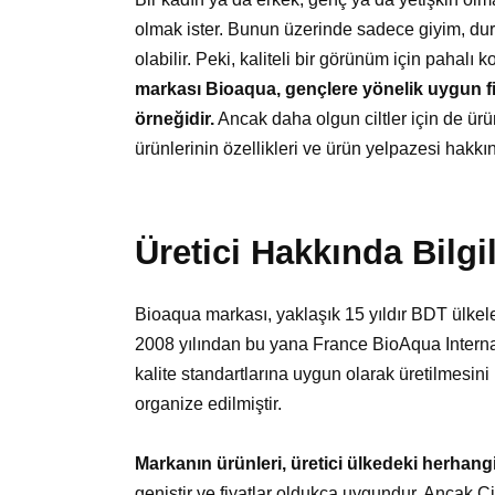
olmak ister. Bunun üzerinde sadece giyim, dur
olabilir. Peki, kaliteli bir görünüm için pahalı
markası Bioaqua, gençlere yönelik uygun fiy
örneğidir.
Ancak daha olgun ciltler için de ürü
ürünlerinin özellikleri ve ürün yelpazesi hakk
Üretici Hakkında Bilgi
Bioaqua markası, yaklaşık 15 yıldır BDT ülkel
2008 yılından bu yana France BioAqua Internat
kalite standartlarına uygun olarak üretilmesin
organize edilmiştir.
Markanın ürünleri, üretici ülkedeki herhang
geniştir ve fiyatlar oldukça uygundur. Ancak Çin