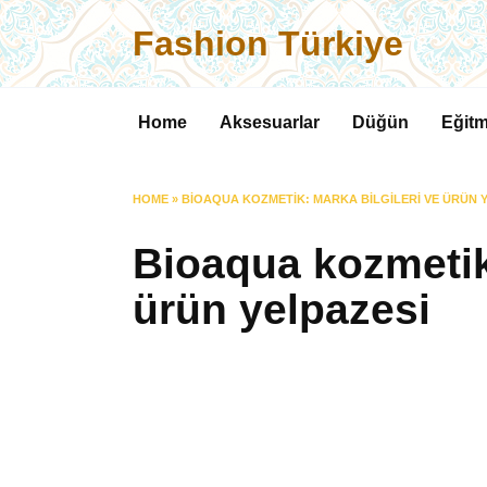
Skip
Fashion Türkiye
to
content
Home
Aksesuarlar
Düğün
Eğitm
HOME
»
BIOAQUA KOZMETIK: MARKA BILGILERI VE ÜRÜN 
Bioaqua kozmetik:
ürün yelpazesi