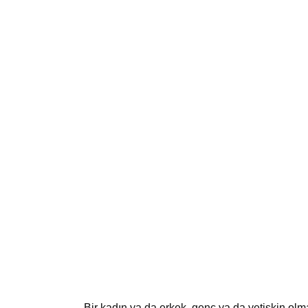
Bir kadın ya da erkek, genç ya da yetişkin ol