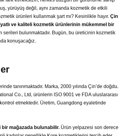
uş, yürüyüş değil, aynı zamanda kozmetik de etkili
 kozmetik ürünleri kullanmak şart mı? Kesinlikle hayır.
Çin
atlı ve kaliteli kozmetik ürünlerinin mükemmel bir
n serileri bulunmaktadır. Bugün, bu üreticinin kozmetik
ında konuşacağız.
ler
erinde tanınmaktadır. Marka, 2000 yılında Çin’de doğdu.
ional Co., Ltd, ürünlerin ISO 9001 ve FDA uluslararası
i kontrol etmektedir. Üretim, Guangdong eyaletinde
i bir mağazada bulunabilir.
Ürün yelpazesi son derece
li kadınlar genellikle Kore kozmetiklerini tercih eder.