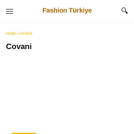
Skip
Fashion Türkiye
to
content
HOME
»
COVANI
Covani