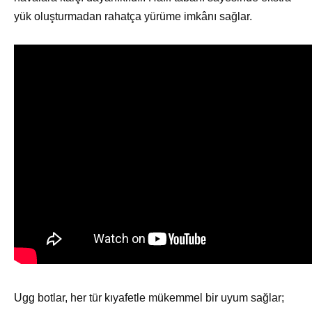
yük oluşturmadan rahatça yürüme imkânı sağlar.
Ugg botlar, her tür kıyafetle mükemmel bir uyum sağlar;