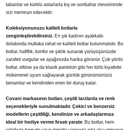
tabanlar ve kürklü astarlarla kış ve sonbahar mevsiminde
sizi memnun edecektir.
Koleksiyonunuzu kaliteli botlarla
zenginleştirebilirsiniz.
En şık kadının ayakkabı
dolabında mutlaka rahat ve kaliteli botlar bulunmalıdır. Bu
botlar, hafiflik, konfor ve şıklık sunarak yürüyüşünüzde
zarafeti vurgular ve ayağınızda harika görünür. Çok yönlü
botlar, elbise ya da klasik pantolon gibi her türlü kıyafetle
mükemmel uyum sağlayarak günlük görünümünüzü
tamamlar ve kendinden emin bir duruş katar.
Covani markasının botları, çeşitli tarzlarda ve renk
seçenekleriyle sunulmaktadır. Çekici ve benzersiz
modellerin çeşitliliği, kendinize ve arkadaşlarınıza
ideal bir hediye verme fırsatı yaratır.
Bu botlar, hem
şıklığıyla hem de uzun ömürlü yapısıyla göz alıcı olmanızı