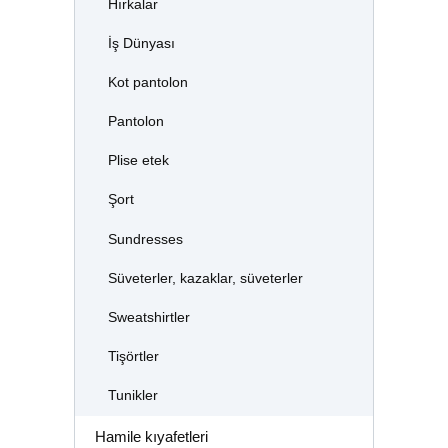
Hırkalar
İş Dünyası
Kot pantolon
Pantolon
Plise etek
Şort
Sundresses
Süveterler, kazaklar, süveterler
Sweatshirtler
Tişörtler
Tunikler
Hamile kıyafetleri