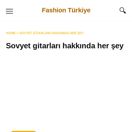
Skip
Fashion Türkiye
to
content
HOME
»
SOVYET GITARLARI HAKKINDA HER ŞEY
Sovyet gitarları hakkında her şey