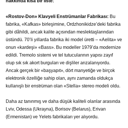
hakkında kısa bir liste:
«Rostov-Don» Klavyeli Enstrümanlar Fabrikası:
Bu
fabrika, «Kafkas» birleşimine, Ordzhonikidze’deki fabrika
gibi dâhildi, ancak kalite açısından meslektaşlarından
üstündü. 70’li yıllarda fabrika iki model üretti – «Aelita» ve
onun «kardeşi» «Bass». Bu modeller 1979’da modernize
edildi. Tremolo sistemi ve tel tutucularının yapısı zayıf
olup sık sık akort burguları ve dişliler arızalanıyordu.
Ancak gerçek bir «başyapıt», dört manyetiğe ve birçok
elektronik özelliğe sahip olan, aynı zamanda oldukça
kullanışlı bir enstrüman olan «Stella» stereo modeli oldu.
Daha az tanınmış ve daha düşük kaliteli olanlar arasında
Lviv, Odessa (Ukrayna), Borisov (Belarus), Erivan
(Ermenistan) ve Yelets fabrikaları yer alıyordu.