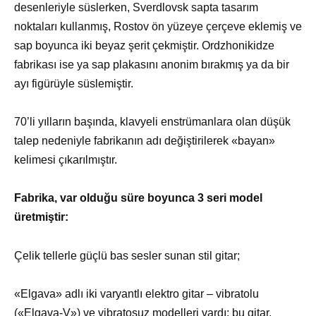
desenleriyle süslerken, Sverdlovsk sapta tasarım
noktaları kullanmış, Rostov ön yüzeye çerçeve eklemiş ve
sap boyunca iki beyaz şerit çekmiştir. Ordzhonikidze
fabrikası ise ya sap plakasını anonim bırakmış ya da bir
ayı figürüyle süslemiştir.
70’li yılların başında, klavyeli enstrümanlara olan düşük
talep nedeniyle fabrikanın adı değiştirilerek «bayan»
kelimesi çıkarılmıştır.
Fabrika, var olduğu süre boyunca 3 seri model
üretmiştir:
Çelik tellerle güçlü bas sesler sunan stil gitar;
«Elgava» adlı iki varyantlı elektro gitar – vibratolu
(«Elgava-V») ve vibratosuz modelleri vardı; bu gitar,