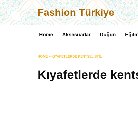
Skip
Fashion Türkiye
to
content
Home
Aksesuarlar
Düğün
Eğitm
HOME
»
KIYAFETLERDE KENTSEL STIL
Kıyafetlerde kents