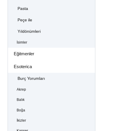
Pasta
Peçe ile
Yıldönümleri
İsimler
Eğitmenler
Esoterica
Burç Yorumları
Akrep
Balık
Boğa
İkizler
Kanser