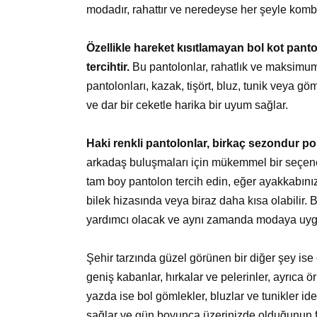
modadır, rahattır ve neredeyse her şeyle kombi
Özellikle hareket kısıtlamayan bol kot panto
tercihtir.
Bu pantolonlar, rahatlık ve maksimum 
pantolonları, kazak, tişört, bluz, tunik veya göm
ve dar bir ceketle harika bir uyum sağlar.
Haki renkli pantolonlar, birkaç sezondur po
arkadaş buluşmaları için mükemmel bir seçenek
tam boy pantolon tercih edin, eğer ayakkabınız
bilek hizasında veya biraz daha kısa olabilir.
yardımcı olacak ve aynı zamanda modaya uygu
Şehir tarzında güzel görünen bir diğer şey ise 
geniş kabanlar, hırkalar ve pelerinler, ayrıca ö
yazda ise bol gömlekler, bluzlar ve tunikler idea
sağlar ve gün boyunca üzerinizde olduğunun fa