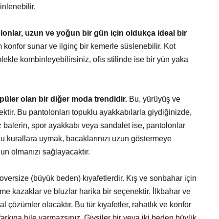
nlenebilir.
lonlar, uzun ve yoğun bir gün için oldukça ideal bir
konfor sunar ve ilginç bir kemerle süslenebilir. Kot
lekle kombinleyebilirsiniz, ofis stilinde ise bir yün yaka
püler olan bir diğer moda trendidir.
Bu, yürüyüş ve
tir. Bu pantolonları topuklu ayakkabılarla giydiğinizde,
 balerin, spor ayakkabı veya sandalet ise, pantolonlar
 Bu kurallara uymak, bacaklarınızı uzun göstermeye
n olmanızı sağlayacaktır.
oversize (büyük beden) kıyafetlerdir. Kış ve sonbahar için
rme kazaklar ve bluzlar harika bir seçenektir. İlkbahar ve
l çözümler olacaktır. Bu tür kıyafetler, rahatlık ve konfor
rkına bile varmazsınız. Giysiler bir veya iki beden büyük