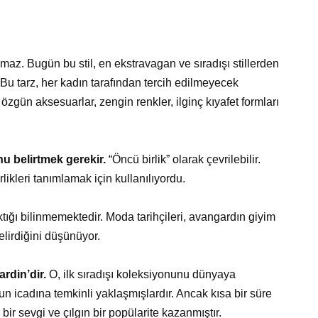
az. Bugün bu stil, en ekstravagan ve sıradışı stillerden
. Bu tarz, her kadın tarafından tercih edilmeyecek
özgün aksesuarlar, zengin renkler, ilginç kıyafet formları
u belirtmek gerekir.
“Öncü birlik” olarak çevrilebilir.
irlikleri tanımlamak için kullanılıyordu.
tığı bilinmemektedir. Moda tarihçileri, avangardın giyim
belirdiğini düşünüyor.
rdin’dir.
O, ilk sıradışı koleksiyonunu dünyaya
nun icadına temkinli yaklaşmışlardır. Ancak kısa bir süre
r sevgi ve çılgın bir popülarite kazanmıştır.