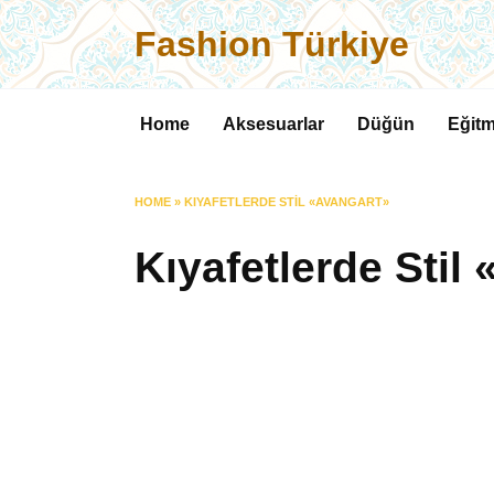
Skip
Fashion Türkiye
to
content
Home
Aksesuarlar
Düğün
Eğitm
HOME
»
KIYAFETLERDE STIL «AVANGART»
Kıyafetlerde Stil