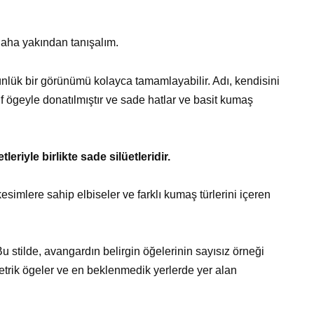
a daha yakından tanışalım.
ünlük bir görünümü kolayca tamamlayabilir. Adı, kendisini
tif ögeyle donatılmıştır ve sade hatlar ve basit kumaş
leriyle birlikte sade silüetleridir.
esimlere sahip elbiseler ve farklı kumaş türlerini içeren
u stilde, avangardın belirgin öğelerinin sayısız örneği
imetrik ögeler ve en beklenmedik yerlerde yer alan