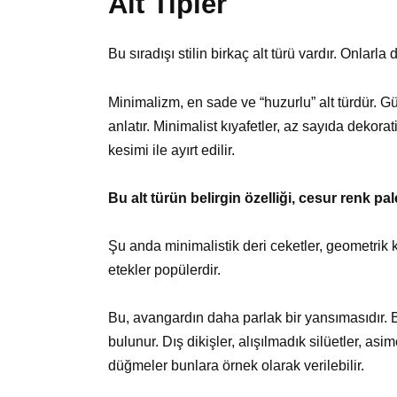
Alt Tipler
Bu sıradışı stilin birkaç alt türü vardır. Onlarl
Minimalizm, en sade ve “huzurlu” alt türdür. G
anlatır. Minimalist kıyafetler, az sayıda dekora
kesimi ile ayırt edilir.
Bu alt türün belirgin özelliği, cesur renk palet
Şu anda minimalistik deri ceketler, geometrik k
etekler popülerdir.
Bu, avangardın daha parlak bir yansımasıdır. B
bulunur. Dış dikişler, alışılmadık silüetler, as
düğmeler bunlara örnek olarak verilebilir.