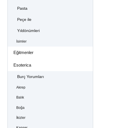
Pasta
Peçe ile
Yıldönümleri
İsimler
Eğitmenler
Esoterica
Burç Yorumları
Akrep
Balık
Boğa
İkizler
Kanser