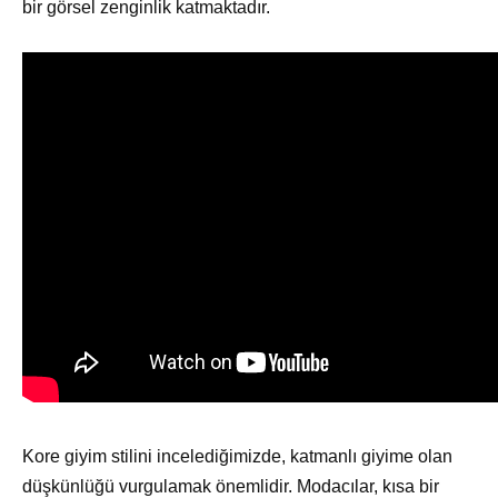
bir görsel zenginlik katmaktadır.
Kore giyim stilini incelediğimizde, katmanlı giyime olan
düşkünlüğü vurgulamak önemlidir. Modacılar, kısa bir