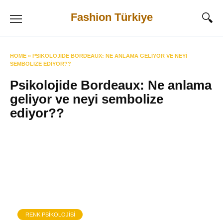
Skip
Fashion Türkiye
to
content
HOME
»
PSIKOLOJIDE BORDEAUX: NE ANLAMA GELIYOR VE NEYI
SEMBOLIZE EDIYOR??
Psikolojide Bordeaux: Ne anlama
geliyor ve neyi sembolize
ediyor??
RENK PSIKOLOJISI