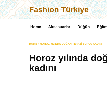
Skip
Fashion Türkiye
to
content
Home
Aksesuarlar
Düğün
Eğitm
HOME
»
HOROZ YILINDA DOĞAN TERAZI BURCU KADINI
Horoz yılında do
kadını