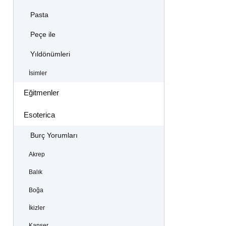
Pasta
Peçe ile
Yıldönümleri
İsimler
Eğitmenler
Esoterica
Burç Yorumları
Akrep
Balık
Boğa
İkizler
Kanser