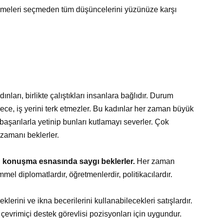
elimeleri seçmeden tüm düşüncelerini yüzünüze karşı
nları, birlikte çalıştıkları insanlara bağlıdır. Durum
rece, iş yerini terk etmezler. Bu kadınlar her zaman büyük
başarılarla yetinip bunları kutlamayı severler. Çok
k zamanı beklerler.
kü konuşma esnasında saygı beklerler.
Her zaman
mel diplomatlardır, öğretmenlerdir, politikacılardır.
lerini ve ikna becerilerini kullanabilecekleri satışlardır.
evrimiçi destek görevlisi pozisyonları için uygundur.