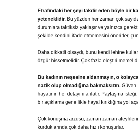
Etrafındaki her şeyi takdir eden böyle bir k
yeteneklidir.
Bu yüzden her zaman çok sayıda ar
durumlara taktiksiz yaklaşır ve yalnızca gerekti
şekilde kendini ifade etmemesini önerirler, çünk
Daha dikkatli olsaydı, bunu kendi lehine kulla
özgür hissetmelidir. Çok fazla eleştirilmemelidir
Bu kadının neşesine aldanmayın, o kolayca
nazik olup olmadığına bakmaksızın.
Güven k
hayatının her detayını anlatır. Paylaşma isteği,
bir açıklama genellikle hayal kırıklığına yol aça
Çok konuşma arzusu, zaman zaman aleyhlerine ça
kurduklarında çok daha hızlı konuşurlar.