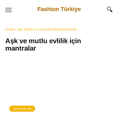
Skip
Fashion Türkiye
to
content
HOME
»
AŞK VE MUTLU EVLILIK IÇIN MANTRALAR
Aşk ve mutlu evlilik için
mantralar
MANTRALAR