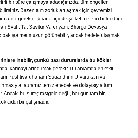
irli bir süre çalışmaya adadığınızda, tüm engelleri
bilirsiniz. Bazen tüm zorlukları aşmak için çevremizi
dırmamız gerekir. Burada, içinde şu kelimelerin bulunduğu
uvah Svah, Tat Savitur Varenyam, Bhargo Devasya
k bakışta metin uzun görünebilir, ancak hedefe ulaşmak
inlere inebilir, çünkü bazı durumlarda bu kökler
a, karmayı arındırmak gerekir. Bu anlamda en etkili
hakam Pushtivardhanam Sugandhim Urvarukamiva
nmasıyla, auramız temizlenecek ve dolayısıyla tüm
ır. Ancak, bu süreç rastgele değil, her gün tam bir
ok ciddi bir çalışmadır.