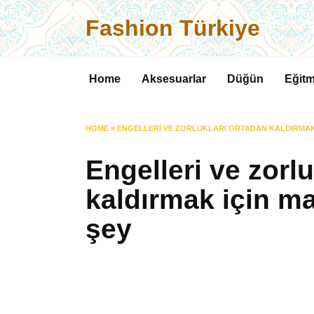
Skip
Fashion Türkiye
to
content
Home
Aksesuarlar
Düğün
Eğitm
HOME
»
ENGELLERI VE ZORLUKLARI ORTADAN KALDIRMAK
Engelleri ve zorl
kaldırmak için ma
şey