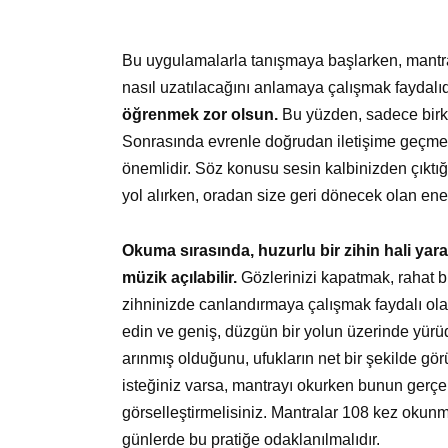
Bu uygulamalarla tanışmaya başlarken, mantral
nasıl uzatılacağını anlamaya çalışmak faydalıd
öğrenmek zor olsun.
Bu yüzden, sadece bir
Sonrasında evrenle doğrudan iletişime geçmey
önemlidir. Söz konusu sesin kalbinizden çıktığ
yol alırken, oradan size geri dönecek olan ener
Okuma sırasında, huzurlu bir zihin hali yar
müzik açılabilir.
Gözlerinizi kapatmak, rahat b
zihninizde canlandırmaya çalışmak faydalı olacak
edin ve geniş, düzgün bir yolun üzerinde yür
arınmış olduğunu, ufukların net bir şekilde gör
isteğiniz varsa, mantrayı okurken bunun gerçe
görselleştirmelisiniz. Mantralar 108 kez okunma
günlerde bu pratiğe odaklanılmalıdır.