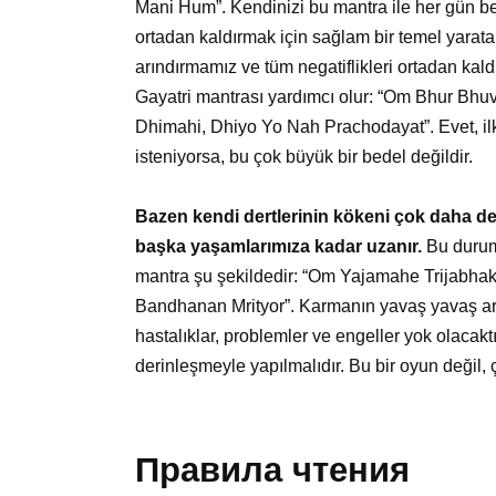
Mani Hum”. Kendinizi bu mantra ile her gün bel
ortadan kaldırmak için sağlam bir temel yarata
arındırmamız ve tüm negatiflikleri ortadan kal
Gayatri mantrası yardımcı olur: “Om Bhur Bh
Dhimahi, Dhiyo Yo Nah Prachodayat”. Evet, il
isteniyorsa, bu çok büyük bir bedel değildir.
Bazen kendi dertlerinin kökeni çok daha der
başka yaşamlarımıza kadar uzanır.
Bu durumd
mantra şu şekildedir: “Om Yajamahe Trijab
Bandhanan Mrityor”. Karmanın yavaş yavaş arı
hastalıklar, problemler ve engeller yok olacakt
derinleşmeyle yapılmalıdır. Bu bir oyun değil, ç
Правила чтения