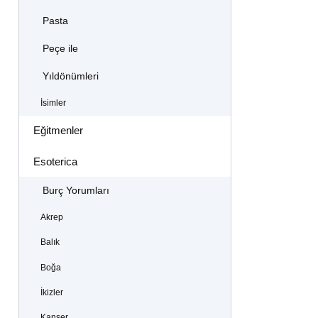
Pasta
Peçe ile
Yıldönümleri
İsimler
Eğitmenler
Esoterica
Burç Yorumları
Akrep
Balık
Boğa
İkizler
Kanser