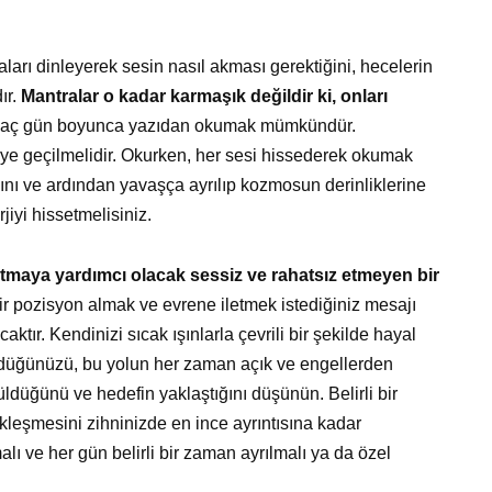
arı dinleyerek sesin nasıl akması gerektiğini, hecelerin
ır.
Mantralar o kadar karmaşık değildir ki, onları
kaç gün boyunca yazıdan okumak mümkündür.
e geçilmelidir. Okurken, her sesi hissederek okumak
ını ve ardından yavaşça ayrılıp kozmosun derinliklerine
jiyi hissetmelisiniz.
atmaya yardımcı olacak sessiz ve rahatsız etmeyen bir
ir pozisyon almak ve evrene iletmek istediğiniz mesajı
tır. Kendinizi sıcak ışınlarla çevrili bir şekilde hayal
üdüğünüzü, bu yolun her zaman açık ve engellerden
üldüğünü ve hedefin yaklaştığını düşünün. Belirli bir
kleşmesini zihninizde en ince ayrıntısına kadar
lı ve her gün belirli bir zaman ayrılmalı ya da özel