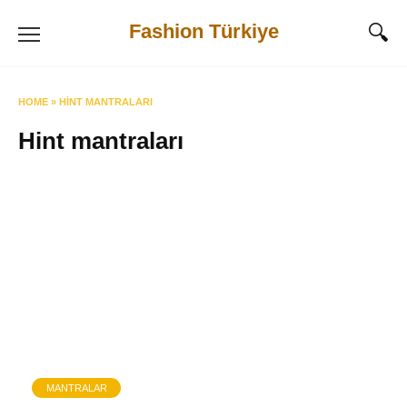
Skip
Fashion Türkiye
to
content
HOME
»
HINT MANTRALARI
Hint mantraları
MANTRALAR