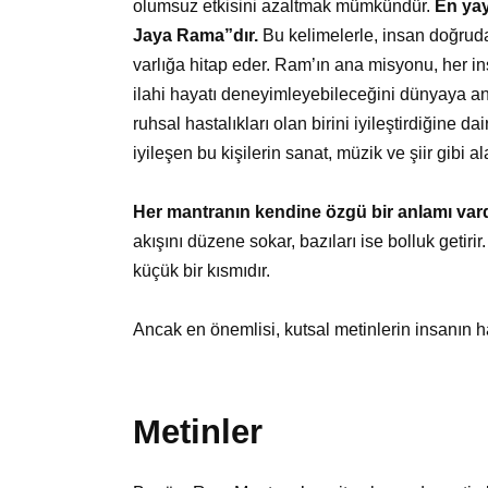
olumsuz etkisini azaltmak mümkündür.
En ya
Jaya Rama”dır.
Bu kelimelerle, insan doğrud
varlığa hitap eder. Ram’ın ana misyonu, her 
ilahi hayatı deneyimleyebileceğini dünyaya an
ruhsal hastalıkları olan birini iyileştirdiğine d
iyileşen bu kişilerin sanat, müzik ve şiir gibi a
Her mantranın kendine özgü bir anlamı vard
akışını düzene sokar, bazıları ise bolluk getiri
küçük bir kısmıdır.
Ancak en önemlisi, kutsal metinlerin insanın hay
Metinler