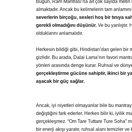
Bugün, Ram Mantrası’na ait çok sayıda metin b
almaktadır. Ancak bu kelimelerin tam anlamı
severlerin birçoğu, sesleri hoş bir tınıya s
gerekli olmadığını düşünür.
Ve bu yanlıştır. H
olduklarını anlamalıdır.
Herkesin bildiği gibi, Hindistan’dan gelen bir m
gizlidir. Bu arada, Dalai Lama’nın favori mantr
yönleri arasında denge kurar. Ruhsal ve düny
gerçekleştirme gücüne sahiptir, ikinci bir y
aşacak bir güç sağlar.
Ancak, iyi niyetleri olmayanlar bile bu mantra
değiştiğini fark ederler. Herkes bilir ki, iyili
gerçekleşmez. “Om Tare Tuttare Ture Soha” man
bir enerji akışı yaratır, ruhsal alanı temizler v