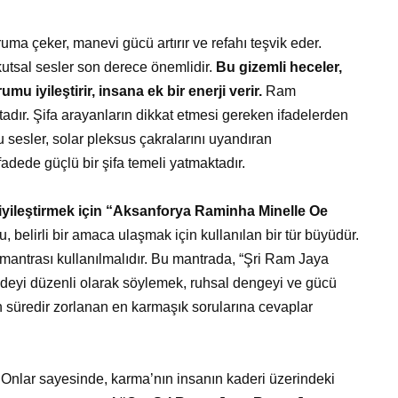
ma çeker, manevi gücü artırır ve refahı teşvik eder.
 kutsal sesler son derece önemlidir.
Bu gizemli heceler,
mu iyileştirir, insana ek bir enerji verir.
Ram
ktadır. Şifa arayanların dikkat etmesi gereken ifadelerden
sesler, solar pleksus çakralarını uyandıran
ifadede güçlü bir şifa temeli yatmaktadır.
 iyileştirmek için “Aksanforya Raminha Minelle Oe
u, belirli bir amaca ulaşmak için kullanılan bir tür büyüdür.
ntrası kullanılmalıdır. Bu mantrada, “Şri Ram Jaya
adeyi düzenli olarak söylemek, ruhsal dengeyi ve gücü
 süredir zorlanan en karmaşık sorularına cevaplar
. Onlar sayesinde, karma’nın insanın kaderi üzerindeki