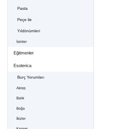
Pasta
Peçe ile
Yıldönümleri
İsimler
Eğitmenler
Esoterica
Burç Yorumları
Akrep
Balık
Boğa
İkizler
Kanser