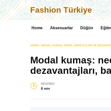
Skip
Fashion Türkiye
to
content
Home
Aksesuarlar
Düğün
Eğitm
HOME
»
MODAL KUMAŞ: NEDIR, AVANTAJLARI VE DEZAVAN
Modal kumaş: nedi
dezavantajları, ba
READING
8 min