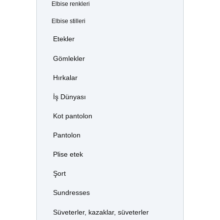
Elbise renkleri
Elbise stilleri
Etekler
Gömlekler
Hırkalar
İş Dünyası
Kot pantolon
Pantolon
Plise etek
Şort
Sundresses
Süveterler, kazaklar, süveterler