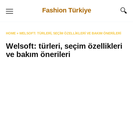
Skip
Fashion Türkiye
to
content
HOME
»
WELSOFT: TÜRLERI, SEÇIM ÖZELLIKLERI VE BAKIM ÖNERILERI
Welsoft: türleri, seçim özellikleri
ve bakım önerileri