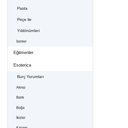
Pasta
Peçe ile
Yıldönümleri
İsimler
Eğitmenler
Esoterica
Burç Yorumları
Akrep
Balık
Boğa
İkizler
Kanser