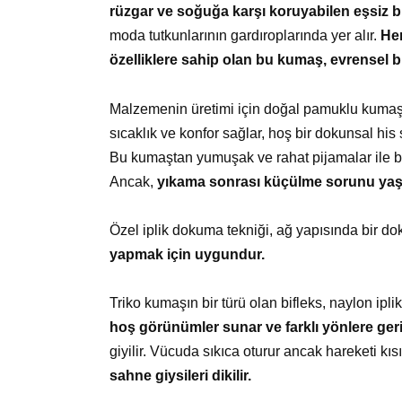
rüzgar ve soğuğa karşı koruyabilen eşsiz b
moda tutkunlarının gardıroplarında yer alır.
Her
özelliklere sahip olan bu kumaş, evrensel bir
Malzemenin üretimi için doğal pamuklu kumaş, 
sıcaklık ve konfor sağlar, hoş bir dokunsal his 
Bu kumaştan yumuşak ve rahat pijamalar ile borno
Ancak,
yıkama sonrası küçülme sorunu yaşay
Özel iplik dokuma tekniği, ağ yapısında bir do
yapmak için uygundur.
Triko kumaşın bir türü olan bifleks, naylon iplikl
hoş görünümler sunar ve farklı yönlere geril
giyilir. Vücuda sıkıca oturur ancak hareketi kı
sahne giysileri dikilir.