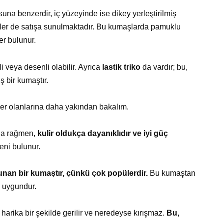
una benzerdir, iç yüzeyinde ise dikey yerleştirilmiş
rünler de satışa sunulmaktadır. Bu kumaşlarda pamuklu
ler bulunur.
li veya desenli olabilir. Ayrıca
lastik triko
da vardır; bu,
uş bir kumaştır.
üler olanlarına daha yakından bakalım.
buna rağmen,
kulir oldukça dayanıklıdır ve iyi güç
ni bulunur.
unan bir kumaştır, çünkü çok popülerdir.
Bu kumaştan
k uygundur.
harika bir şekilde gerilir ve neredeyse kırışmaz.
Bu,