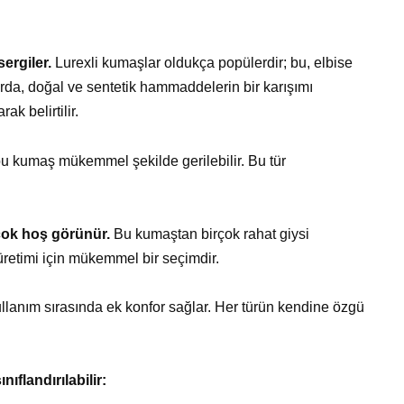
ergiler.
Lurexli kumaşlar oldukça popülerdir; bu, elbise
rda, doğal ve sentetik hammaddelerin bir karışımı
ak belirtilir.
bu kumaş mükemmel şekilde gerilebilir. Bu tür
 çok hoş görünür.
Bu kumaştan birçok rahat giysi
n üretimi için mükemmel bir seçimdir.
 kullanım sırasında ek konfor sağlar. Her türün kendine özgü
flandırılabilir: