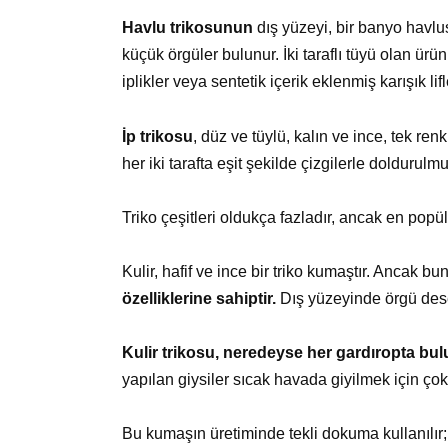
Havlu trikosunun
dış yüzeyi, bir banyo havlus
küçük örgüler bulunur. İki taraflı tüyü olan ü
iplikler veya sentetik içerik eklenmiş karışık lif
İp trikosu
, düz ve tüylü, kalın ve ince, tek renk
her iki tarafta eşit şekilde çizgilerle doldurulm
Triko çeşitleri oldukça fazladır, ancak en pop
Kulir, hafif ve ince bir triko kumaştır. Ancak 
özelliklerine sahiptir.
Dış yüzeyinde örgü dese
Kulir trikosu, neredeyse her gardıropta bul
yapılan giysiler sıcak havada giyilmek için ço
Bu kumaşın üretiminde tekli dokuma kullanılır; 